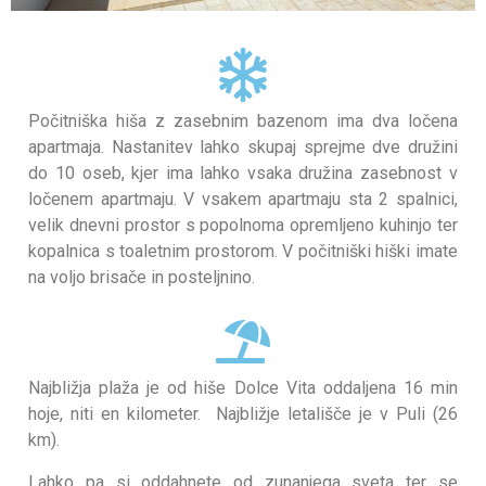
Počitniška hiša z zasebnim bazenom ima dva ločena
apartmaja. Nastanitev lahko skupaj sprejme dve družini
do 10 oseb, kjer ima lahko vsaka družina zasebnost v
ločenem apartmaju. V vsakem apartmaju sta 2 spalnici,
velik dnevni prostor s popolnoma opremljeno kuhinjo ter
kopalnica s toaletnim prostorom. V počitniški hiški imate
na voljo brisače in posteljnino.
Najbližja plaža je od hiše Dolce Vita oddaljena 16 min
hoje, niti en kilometer. Najbližje letališče je v Puli (26
km).
Lahko pa si oddahnete od zunanjega sveta ter se